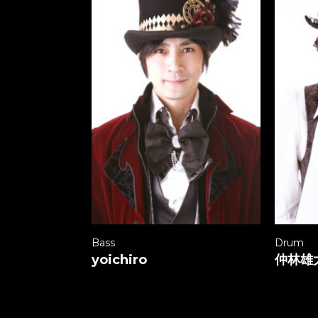
Bass
Drum
yoichiro
仲林雄