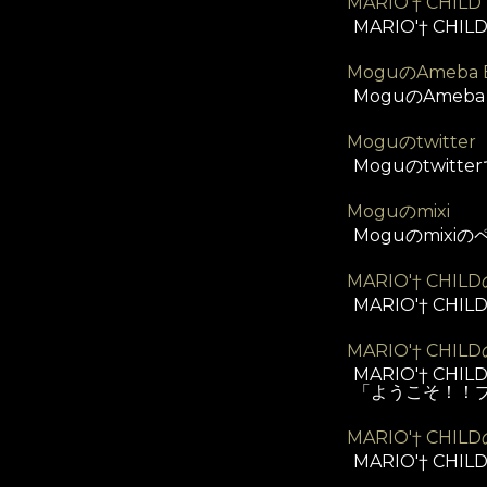
MARIO'† CHILD
MARIO'† CHIL
MoguのAmeba
MoguのAmeb
Moguのtwitter
Moguのtwitte
Moguのmixi
Moguのmixi
MARIO'† CHI
MARIO'† CH
MARIO'† CHIL
MARIO'† 
「ようこそ！！ブ
MARIO'† CHI
MARIO'† C