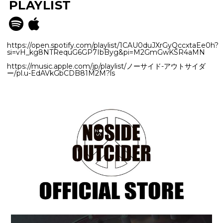
PLAYLIST
https://open.spotify.com/playlist/1CAU0duJXrGyQccxtaEe0h?
si=vH_kg8NTRequG6GP7IbByg&pi=M2GmGwKSR4aMN
https://music.apple.com/jp/playlist/ノーサイド-アウトサイダ
ー/pl.u-EdAVkGbCDB81M2M?ls