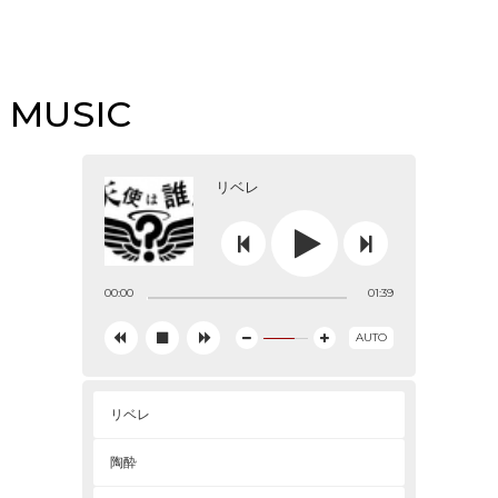
MUSIC
リベレ



00:00
01:39
AUTO





リベレ
陶酔