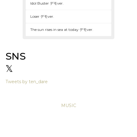
Idol Buster デモver.
Loser デモver.
The sun rises in sea at today デモver.
SNS
𝕏
Tweets by ten_dare
MUSIC